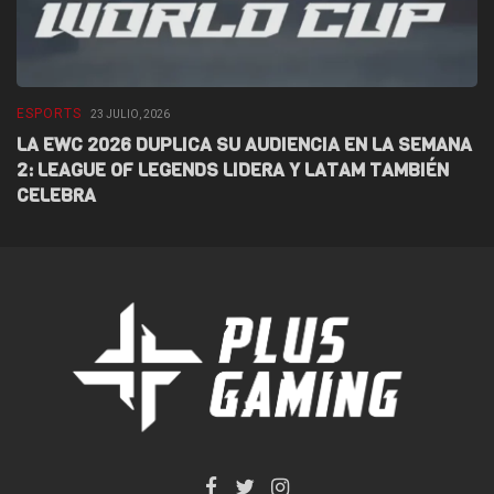
ESPORTS
E
23 JULIO, 2026
LA EWC 2026 DUPLICA SU AUDIENCIA EN LA SEMANA
D
2: LEAGUE OF LEGENDS LIDERA Y LATAM TAMBIÉN
L
CELEBRA
F