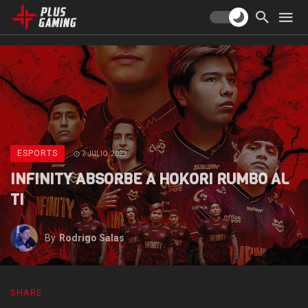
ESPORTS
7 JULIO, 2023
INFINITY ABSORBE A HOKORI RUMBO AL
TI
By
Rodrigo Salas
SHARE