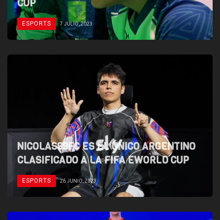
CUP
ESPORTS
7 JULIO, 2023
NICOLAS99FC ES EL ÚNICO ARGENTINO
CLASIFICADO A LA FIFA EWORLD CUP
ESPORTS
26 JUNIO, 2023