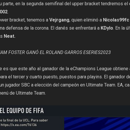
u parte, en la segunda semifinal del upper bracket tendremos el
002
.
 lower bracket, tenemos a
Vejrgang
, quien eliminó a
Nicolas99fc
na defensa de la corona. El danés se enfrentará a
KDylo
. En la ú
vs
Neat.
IAM FOSTER GANÓ EL ROLAND GARROS ESERIES2023
nte es que este año al ganador de la eChampions League obtiene
 para el tercer y cuarto puesto, puestos para playins. El ganador
un jugador SBC a elección del campeón en Ultimate Team. EA, ca
 menú de Ultimate Team.