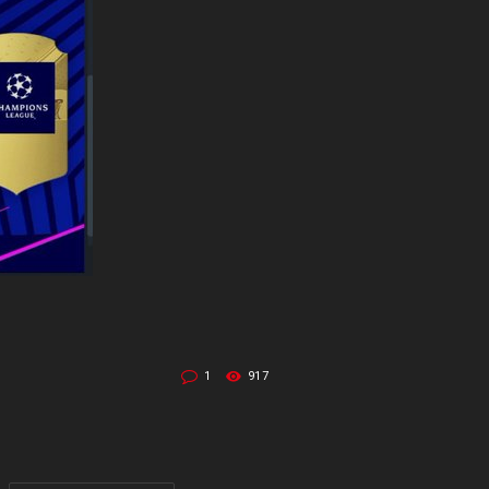
1
917