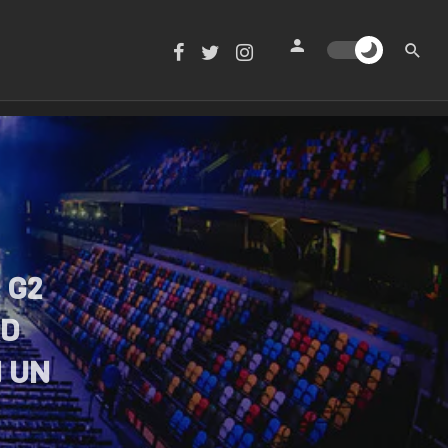
 G2
RD
N UN