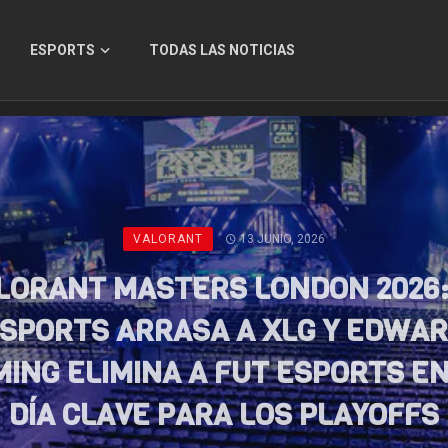
ESPORTS
TODAS LAS NOTICIAS
VALORANT
13 JUNIO, 2026
LORANT MASTERS LONDON 2026:
SPORTS ARRASA A XLG Y EDWA
ING ELIMINA A FUT ESPORTS E
DÍA CLAVE PARA LOS PLAYOFFS