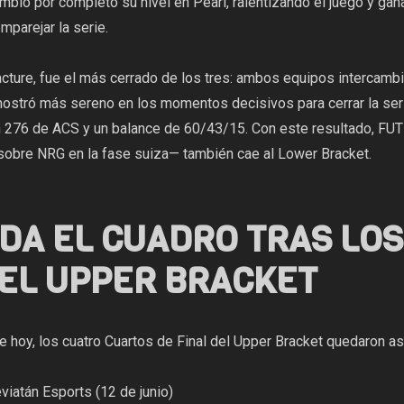
bió por completo su nivel en Pearl, ralentizando el juego y gan
mparejar la serie.
cture, fue el más cerrado de los tres: ambos equipos intercambia
tró más sereno en los momentos decisivos para cerrar la serie 
on 276 de ACS y un balance de 60/43/15. Con este resultado, FU
sobre NRG en la fase suiza— también cae al Lower Bracket.
EDA EL CUADRO TRAS LO
DEL UPPER BRACKET
e hoy, los cuatro Cuartos de Final del Upper Bracket quedaron as
viatán Esports (12 de junio)