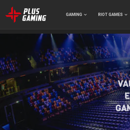
GAMING
RIOT GAMES
VA
E
GAM