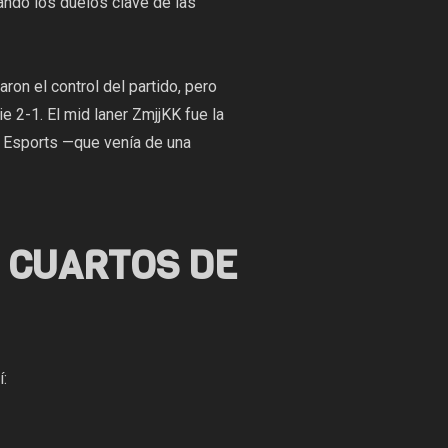
ando los duelos clave de las
ron el control del partido, pero
2-1. El mid laner ZmjjKK fue la
T Esports —que venía de una
S CUARTOS DE
í: