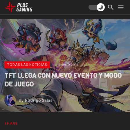
TODAS LAS NOTICIAS
13 JULIO, 2023
TFT LLEGA CON NUEVO EVENTO Y MODO
DE JUEGO
By
Rodrigo Salas
SHARE