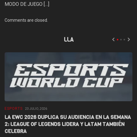
MODO DE JUEGO […]
Comments are closed.
LLA
ESPORTS
E
23 JULIO, 2026
LA EWC 2026 DUPLICA SU AUDIENCIA EN LA SEMANA
D
2: LEAGUE OF LEGENDS LIDERA Y LATAM TAMBIÉN
L
CELEBRA
F