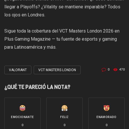
llegar a Playoffs? ¿Vitality se mantiene imparable? Todos
los ojos en Londres.
Sigue toda la cobertura del VCT Masters London 2026 en
Plus Gaming Magazine — tu fuente de esports y gaming
para Latinoamérica y más.
0
470
VALORANT
VCT MASTERS LONDON
Tagged
with
¿QUÉ TE PARECIÓ LA NOTA?
EMOCIONANTE
FELIZ
ENAMORADO
0
0
0