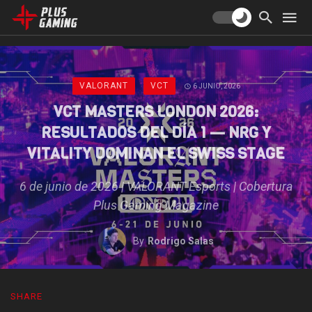
VALORANT
VCT
6 JUNIO, 2026
VCT MASTERS LONDON 2026:
RESULTADOS DEL DÍA 1 — NRG Y
VITALITY DOMINAN EL SWISS STAGE
6 de junio de 2026 | VALORANT Esports | Cobertura
Plus Gaming Magazine
By
Rodrigo Salas
SHARE