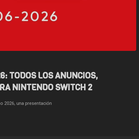
ESPORTS
17 JULIO, 2026
GAMING
15 JULIO, 2026
DARKANGEL CORONA A MÉXICO EN
THE MOUND: OMEN OF
LA EWC 2026: ASÍ LE FUE A
UN GRAN CONCEPTO
LATAM EN FATAL FURY,
EXPLOTANDO LA PARA
VALORANT, LOL Y FREE FIRE
6: TODOS LOS ANUNCIOS,
RA NINTENDO SWITCH 2
io 2026, una presentación