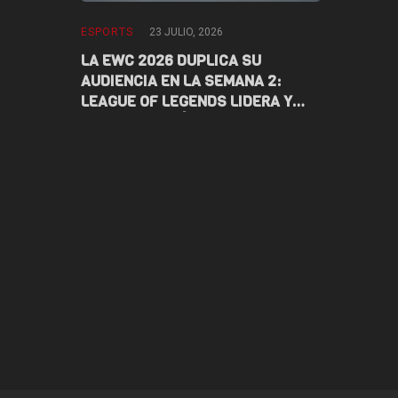
ESPORTS
23 JULIO, 2026
ESPORTS
1
 CTHULHU –
LA EWC 2026 DUPLICA SU
DARKANGEL
AUDIENCIA EN LA SEMANA 2:
LA EWC 202
NOIA
LEAGUE OF LEGENDS LIDERA Y
LATAM EN 
LATAM TAMBIÉN CELEBRA
VALORANT,