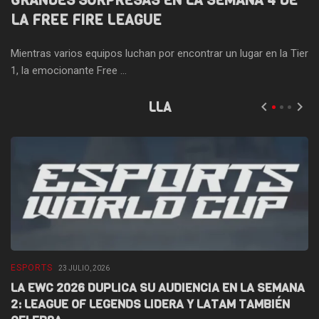
GRANDES SORPRESAS EN LA SEMANA 4 DE
LA FREE FIRE LEAGUE
Mientras varios equipos luchan por encontrar un lugar en la Tier
1, la emocionante Free ...
LLA
ESPORTS
E
23 JULIO, 2026
LA EWC 2026 DUPLICA SU AUDIENCIA EN LA SEMANA
D
2: LEAGUE OF LEGENDS LIDERA Y LATAM TAMBIÉN
L