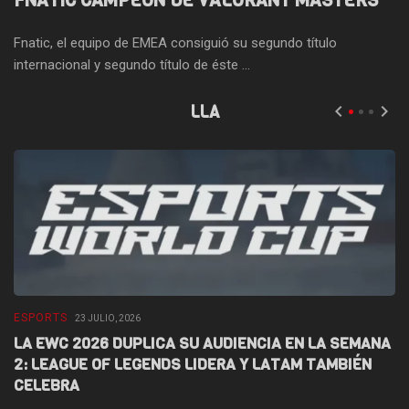
FNATIC CAMPEÓN DE VALORANT MASTERS
Fnatic, el equipo de EMEA consiguió su segundo título
internacional y segundo título de éste ...
LLA
ESPORTS
E
23 JULIO, 2026
LA EWC 2026 DUPLICA SU AUDIENCIA EN LA SEMANA
D
2: LEAGUE OF LEGENDS LIDERA Y LATAM TAMBIÉN
L
CELEBRA
F