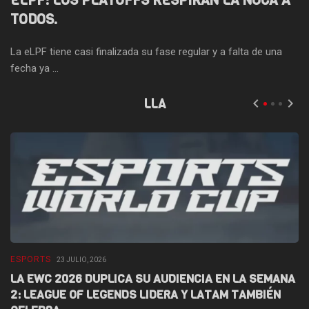
ELPF: LOS PLAYOFFS RESPIRAN LA NUCA A
TODOS.
La eLPF tiene casi finalizada su fase regular y a falta de una
fecha ya ...
LLA
ESPORTS
E
23 JULIO, 2026
LA EWC 2026 DUPLICA SU AUDIENCIA EN LA SEMANA
D
2: LEAGUE OF LEGENDS LIDERA Y LATAM TAMBIÉN
L