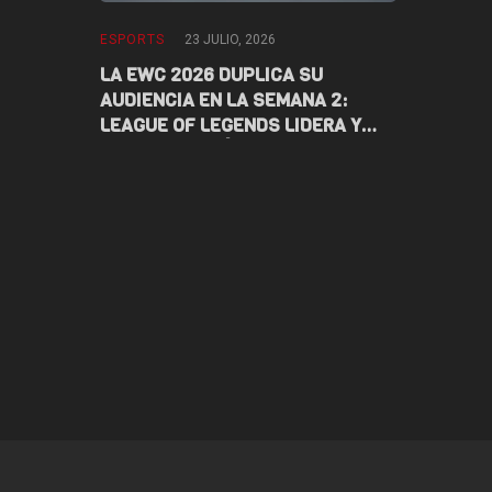
ESPORTS
23 JULIO, 2026
ESPORTS
1
 CTHULHU –
LA EWC 2026 DUPLICA SU
DARKANGEL
AUDIENCIA EN LA SEMANA 2:
LA EWC 202
NOIA
LEAGUE OF LEGENDS LIDERA Y
LATAM EN 
LATAM TAMBIÉN CELEBRA
VALORANT,