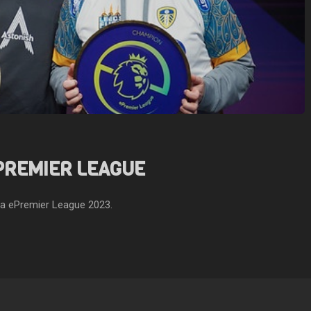
ESPORTS
17 JULIO, 2026
GAMING
15 JULIO, 2026
DARKANGEL CORONA A MÉXICO EN
THE MOUND: OMEN OF
LA EWC 2026: ASÍ LE FUE A
UN GRAN CONCEPTO
LATAM EN FATAL FURY,
EXPLOTANDO LA PARA
VALORANT, LOL Y FREE FIRE
PREMIER LEAGUE
la ePremier League 2023.