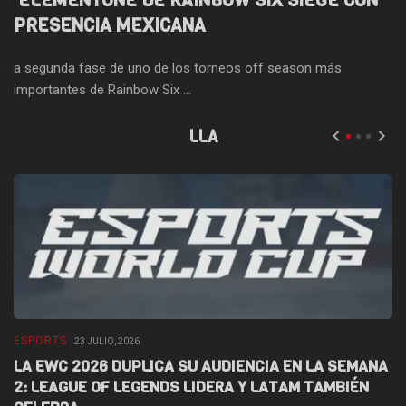
ELEMENTONE DE RAINBOW SIX SIEGE CON
PRESENCIA MEXICANA
a segunda fase de uno de los torneos off season más
importantes de Rainbow Six ...
LLA
ESPORTS
E
23 JULIO, 2026
LA EWC 2026 DUPLICA SU AUDIENCIA EN LA SEMANA
D
2: LEAGUE OF LEGENDS LIDERA Y LATAM TAMBIÉN
L