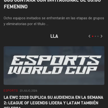
BGS CONTARÁ CON INVITACIONAL DE CS:GO
FEMENINO
Ocho equipos invitados se enfrentarán en las etapas de grupos
y eliminatorias por el título ...
LLA
ESPORTS
E
23 JULIO, 2026
LA EWC 2026 DUPLICA SU AUDIENCIA EN LA SEMANA
D
2: LEAGUE OF LEGENDS LIDERA Y LATAM TAMBIÉN
L