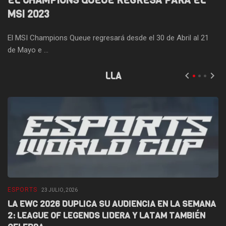
EL CHAMPIONS QUEUE REGRESA PARA EL
MSI 2023
El MSI Champions Queue regresará desde el 30 de Abril al 21
de Mayo e ...
LLA
ESPORTS
E
23 JULIO, 2026
LA EWC 2026 DUPLICA SU AUDIENCIA EN LA SEMANA
D
2: LEAGUE OF LEGENDS LIDERA Y LATAM TAMBIÉN
L