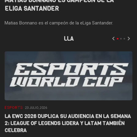
MATIAS BONNANO ES CAMPEÓN DE LA
ELIGA SANTANDER
Matias Bonnano es el campeón de la eLiga Santander.
LLA
ESPORTS
E
23 JULIO, 2026
LA EWC 2026 DUPLICA SU AUDIENCIA EN LA SEMANA
D
2: LEAGUE OF LEGENDS LIDERA Y LATAM TAMBIÉN
L
CELEBRA
F