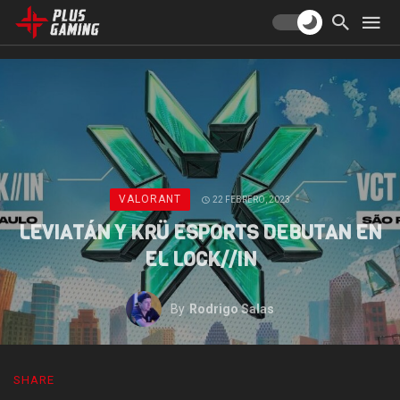
VALORANT
22 FEBRERO, 2023
LEVIATÁN Y KRÜ ESPORTS DEBUTAN EN
EL LOCK//IN
By
Rodrigo Salas
SHARE