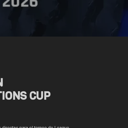
N
IONS CUP
s directas para el torneo de League