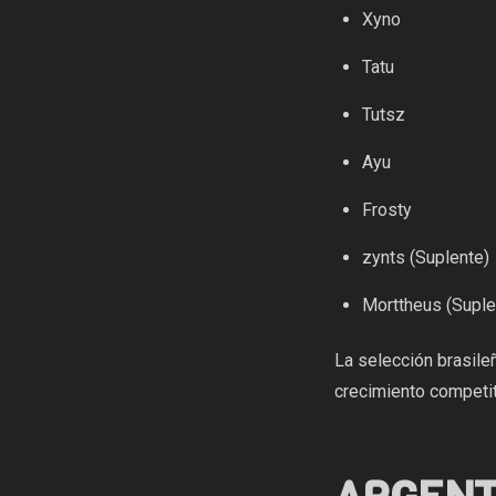
Xyno
Tatu
Tutsz
Ayu
Frosty
zynts (Suplente)
Morttheus (Suple
La selección brasile
crecimiento competit