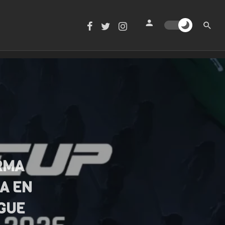
RMA
A EN
GUE